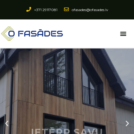
+371 29117081
ofasades@ofasades.lv
IETĒRP SAVU
MĀJU!
KOKA IMITĀCIJAS LOKSNES
JŪSU FASĀDEI