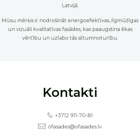
Latvijā.
Mūsu mērķis ir nodrošināt energoefektīvas, ilgmūžīgas
un vizuāli kvalitatīvas fasādes, kas paaugstina ēkas
vērtību un uzlabo tās siltumnoturību.
Kontakti
+3712 911-70-81
ofasades@ofasades.lv