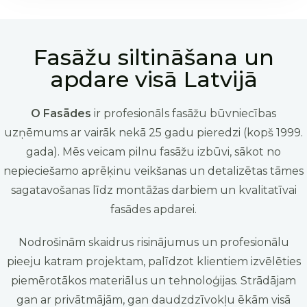
Fasāžu siltināšana un
apdare visā Latvijā
O Fasādes
ir profesionāls fasāžu būvniecības
uzņēmums ar vairāk nekā 25 gadu pieredzi (kopš 1999.
gada). Mēs veicam pilnu fasāžu izbūvi, sākot no
nepieciešamo aprēķinu veikšanas un detalizētas tāmes
sagatavošanas līdz montāžas darbiem un kvalitatīvai
fasādes apdarei.
Nodrošinām skaidrus risinājumus un profesionālu
pieeju katram projektam, palīdzot klientiem izvēlēties
piemērotākos materiālus un tehnoloģijas. Strādājam
gan ar privātmājām, gan daudzdzīvokļu ēkām visā