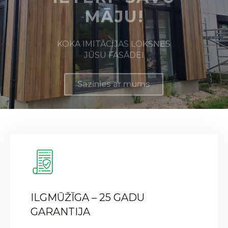
Sazinies ar mums
ILGMŪŽĪGA – 25 GADU
GARANTIJA