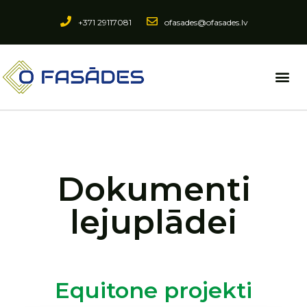
+371 29117081
ofasades@ofasades.lv
Dokumenti
lejuplādei
Equitone projekti